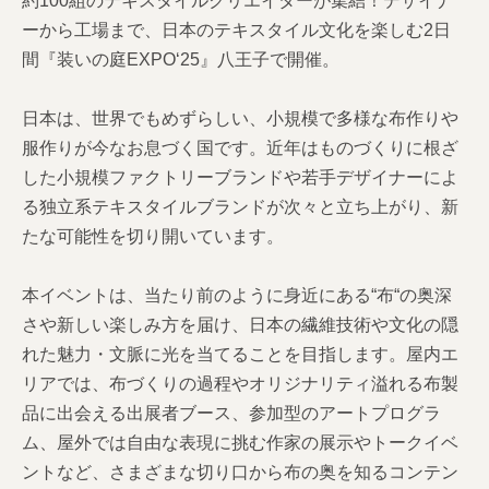
約100組のテキスタイルクリエイターが集結！デザイナ
ーから工場まで、日本のテキスタイル文化を楽しむ2日
間『装いの庭EXPO‘25』八王子で開催。
日本は、世界でもめずらしい、小規模で多様な布作りや
服作りが今なお息づく国です。近年はものづくりに根ざ
した小規模ファクトリーブランドや若手デザイナーによ
る独立系テキスタイルブランドが次々と立ち上がり、新
たな可能性を切り開いています。
本イベントは、当たり前のように身近にある“布“の奥深
さや新しい楽しみ方を届け、日本の繊維技術や文化の隠
れた魅力・文脈に光を当てることを目指します。屋内エ
リアでは、布づくりの過程やオリジナリティ溢れる布製
品に出会える出展者ブース、参加型のアートプログラ
ム、屋外では自由な表現に挑む作家の展示やトークイベ
ントなど、さまざまな切り口から布の奥を知るコンテン