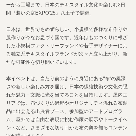
ーから工場まで、日本のテキスタイル文化を楽しむ2日
間『装いの庭EXPO‘25』八王子で開催。
日本は、世界でもめずらしい、小規模で多様な布作りや
服作りが今なお息づく国です。近年はものづくりに根ざ
した小規模ファクトリーブランドや若手デザイナーによ
る独立系テキスタイルブランドが次々と立ち上がり、新
たな可能性を切り開いています。
本イベントは、当たり前のように身近にある“布“の奥深
さや新しい楽しみ方を届け、日本の繊維技術や文化の隠
れた魅力・文脈に光を当てることを目指します。屋内エ
リアでは、布づくりの過程やオリジナリティ溢れる布製
品に出会える出展者ブース、参加型のアートプログラ
ム、屋外では自由な表現に挑む作家の展示やトークイベ
ントなど、さまざまな切り口から布の奥を知るコンテン
ツが盛りだくさん。