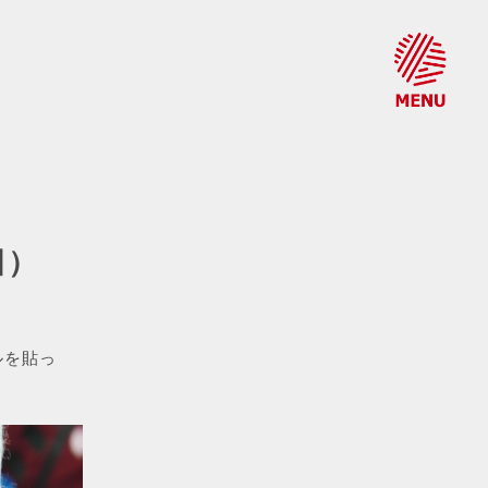
日）
ルを貼っ