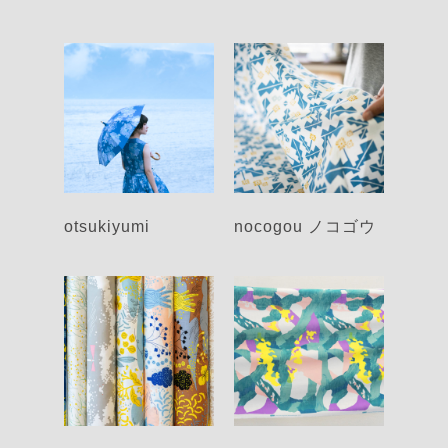
otsukiyumi
nocogou ノコゴウ