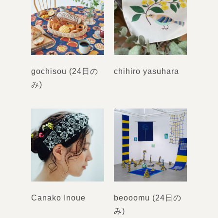
gochisou (24日の
chihiro yasuhara
み)
Canako Inoue
beooomu (24日の
み)